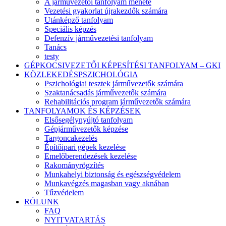
A járművezetői tanfolyam menete
Vezetési gyakorlat újrakezdők számára
Utánképző tanfolyam
Speciális képzés
Defenzív járművezetési tanfolyam
Tanács
testy
GÉPKOCSIVEZETŐI KÉPESÍTÉSI TANFOLYAM – GKI
KÖZLEKEDÉSPSZICHOLÓGIA
Pszichológiai tesztek járművezetők számára
Szaktanácsadás járművezetők számára
Rehabilitációs program járművezetők számára
TANFOLYAMOK ÉS KÉPZÉSEK
Elsősegélynyújtó tanfolyam
Gépjárművezetők képzése
Targoncakezelés
Építőipari gépek kezelése
Emelőberendezések kezelése
Rakományrögzítés
Munkahelyi biztonság és egészségvédelem
Munkavégzés magasban vagy aknában
Tűzvédelem
RÓLUNK
FAQ
NYITVATARTÁS