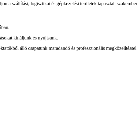
jon a szállítási, logisztikai és gépkezelési területek tapasztalt szakember
ában.
ásokat kínáljunk és nyújtsunk.
ktatókból álló csapatunk maradandó és professzionális megközelítéssel 