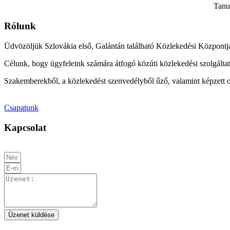
Tanul
Rólunk
Üdvözöljük Szlovákia első, Galántán található Közlekedési Központj
Célunk, hogy ügyfeleink számára átfogó közúti közlekedési szolgáltat
Szakemberekből, a közlekedést szenvedélyből űző, valamint képzett o
Csapatunk
Kapcsolat
Üzenet küldése