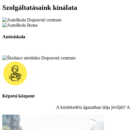
Szolgáltatásaink kínálata
Autósiskola
Képzési központ
A közlekedési ágazatban látja jövőjét? 