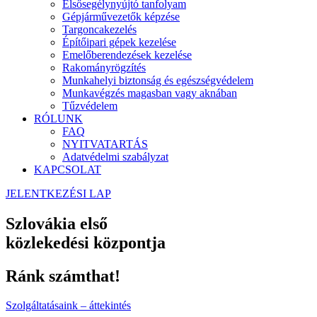
Elsősegélynyújtó tanfolyam
Gépjárművezetők képzése
Targoncakezelés
Építőipari gépek kezelése
Emelőberendezések kezelése
Rakományrögzítés
Munkahelyi biztonság és egészségvédelem
Munkavégzés magasban vagy aknában
Tűzvédelem
RÓLUNK
FAQ
NYITVATARTÁS
Adatvédelmi szabályzat
KAPCSOLAT
JELENTKEZÉSI LAP
Szlovákia első
közlekedési központja
Ránk számthat!
Szolgáltatásaink – áttekintés