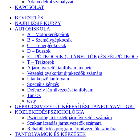
Adatvédelmi szabályzat
KAPCSOLAT
BEVEZETÉS
NAJBLIŽŠIE KURZY
AUTÓSISKOLA
A – Motorkerékpárok
B – Személygépkocsik
C – Tehergépkocsik
D – Buszok
E – PÓTKOCSIK (UTÁNFUTÓK) ÉS FÉLPÓTKOC
T – Traktorok
A járművezetői tanfolyam menete
Vezetési gyakorlat újrakezdők számára
Utánképző tanfolyam
Speciális képzés
Defenzív járművezetési tanfolyam
Tanács
testy
GÉPKOCSIVEZETŐI KÉPESÍTÉSI TANFOLYAM – GKI
KÖZLEKEDÉSPSZICHOLÓGIA
Pszichológiai tesztek járművezetők számára
Szaktanácsadás járművezetők számára
Rehabilitációs program járművezetők számára
TANFOLYAMOK ÉS KÉPZÉSEK