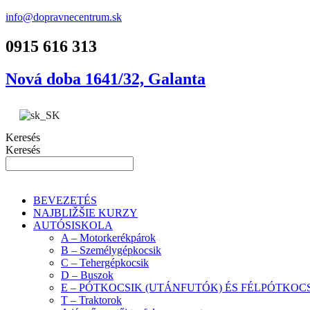
info@dopravnecentrum.sk
0915 616 313
Nová doba 1641/32, Galanta
Keresés
Keresés
BEVEZETÉS
NAJBLIŽŠIE KURZY
AUTÓSISKOLA
A – Motorkerékpárok
B – Személygépkocsik
C – Tehergépkocsik
D – Buszok
E – PÓTKOCSIK (UTÁNFUTÓK) ÉS FÉLPÓTKOC
T – Traktorok