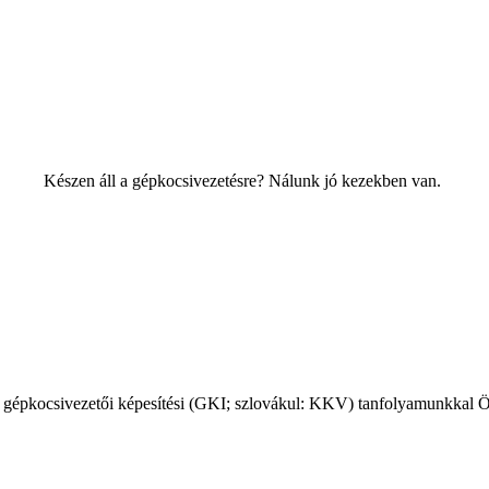
Készen áll a gépkocsivezetésre? Nálunk jó kezekben van.
A gépkocsivezetői képesítési (GKI; szlovákul: KKV) tanfolyamunkkal Ö