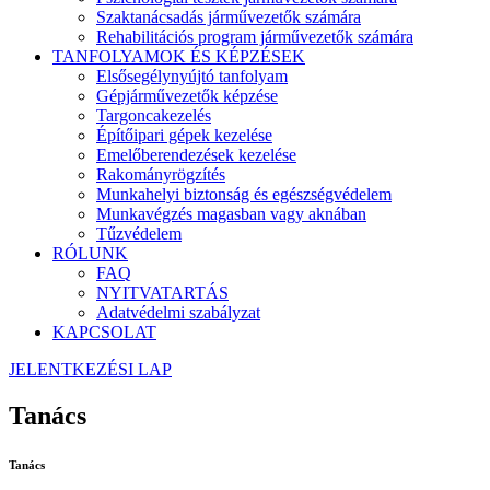
Szaktanácsadás járművezetők számára
Rehabilitációs program járművezetők számára
TANFOLYAMOK ÉS KÉPZÉSEK
Elsősegélynyújtó tanfolyam
Gépjárművezetők képzése
Targoncakezelés
Építőipari gépek kezelése
Emelőberendezések kezelése
Rakományrögzítés
Munkahelyi biztonság és egészségvédelem
Munkavégzés magasban vagy aknában
Tűzvédelem
RÓLUNK
FAQ
NYITVATARTÁS
Adatvédelmi szabályzat
KAPCSOLAT
JELENTKEZÉSI LAP
Tanács
Tanács