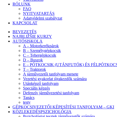
RÓLUNK
FAQ
NYITVATARTÁS
Adatvédelmi szabályzat
KAPCSOLAT
BEVEZETÉS
NAJBLIŽŠIE KURZY
AUTÓSISKOLA
A – Motorkerékpárok
B – Személygépkocsik
C – Tehergépkocsik
D – Buszok
E – PÓTKOCSIK (UTÁNFUTÓK) ÉS FÉLPÓTKOC
T – Traktorok
A járművezetői tanfolyam menete
Vezetési gyakorlat újrakezdők számára
Utánképző tanfolyam
Speciális képzés
Defenzív járművezetési tanfolyam
Tanács
testy
GÉPKOCSIVEZETŐI KÉPESÍTÉSI TANFOLYAM – GKI
KÖZLEKEDÉSPSZICHOLÓGIA
Pszichológiai tesztek járművezetők számára