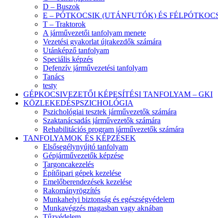
D – Buszok
E – PÓTKOCSIK (UTÁNFUTÓK) ÉS FÉLPÓTKOC
T – Traktorok
A járművezetői tanfolyam menete
Vezetési gyakorlat újrakezdők számára
Utánképző tanfolyam
Speciális képzés
Defenzív járművezetési tanfolyam
Tanács
testy
GÉPKOCSIVEZETŐI KÉPESÍTÉSI TANFOLYAM – GKI
KÖZLEKEDÉSPSZICHOLÓGIA
Pszichológiai tesztek járművezetők számára
Szaktanácsadás járművezetők számára
Rehabilitációs program járművezetők számára
TANFOLYAMOK ÉS KÉPZÉSEK
Elsősegélynyújtó tanfolyam
Gépjárművezetők képzése
Targoncakezelés
Építőipari gépek kezelése
Emelőberendezések kezelése
Rakományrögzítés
Munkahelyi biztonság és egészségvédelem
Munkavégzés magasban vagy aknában
Tűzvédelem