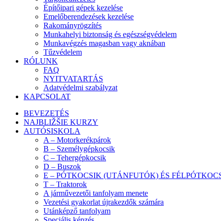
Építőipari gépek kezelése
Emelőberendezések kezelése
Rakományrögzítés
Munkahelyi biztonság és egészségvédelem
Munkavégzés magasban vagy aknában
Tűzvédelem
RÓLUNK
FAQ
NYITVATARTÁS
Adatvédelmi szabályzat
KAPCSOLAT
BEVEZETÉS
NAJBLIŽŠIE KURZY
AUTÓSISKOLA
A – Motorkerékpárok
B – Személygépkocsik
C – Tehergépkocsik
D – Buszok
E – PÓTKOCSIK (UTÁNFUTÓK) ÉS FÉLPÓTKOC
T – Traktorok
A járművezetői tanfolyam menete
Vezetési gyakorlat újrakezdők számára
Utánképző tanfolyam
Speciális képzés