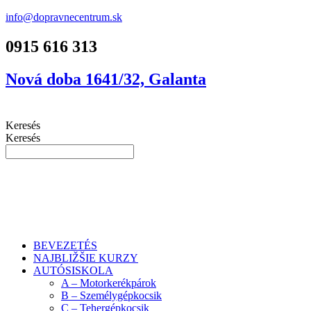
info@dopravnecentrum.sk
0915 616 313
Nová doba 1641/32, Galanta
Keresés
Keresés
BEVEZETÉS
NAJBLIŽŠIE KURZY
AUTÓSISKOLA
A – Motorkerékpárok
B – Személygépkocsik
C – Tehergépkocsik