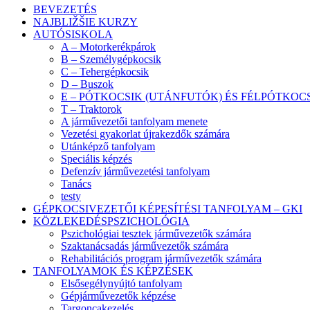
BEVEZETÉS
NAJBLIŽŠIE KURZY
AUTÓSISKOLA
A – Motorkerékpárok
B – Személygépkocsik
C – Tehergépkocsik
D – Buszok
E – PÓTKOCSIK (UTÁNFUTÓK) ÉS FÉLPÓTKOC
T – Traktorok
A járművezetői tanfolyam menete
Vezetési gyakorlat újrakezdők számára
Utánképző tanfolyam
Speciális képzés
Defenzív járművezetési tanfolyam
Tanács
testy
GÉPKOCSIVEZETŐI KÉPESÍTÉSI TANFOLYAM – GKI
KÖZLEKEDÉSPSZICHOLÓGIA
Pszichológiai tesztek járművezetők számára
Szaktanácsadás járművezetők számára
Rehabilitációs program járművezetők számára
TANFOLYAMOK ÉS KÉPZÉSEK
Elsősegélynyújtó tanfolyam
Gépjárművezetők képzése
Targoncakezelés