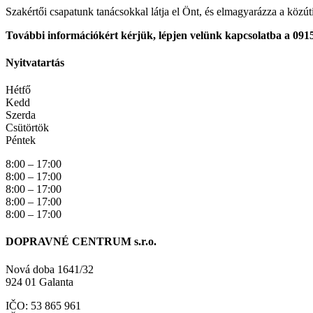
Szakértői csapatunk tanácsokkal látja el Önt, és elmagyarázza a közút
További információkért kérjük, lépjen velünk kapcsolatba a 091
Nyitvatartás
Hétfő
Kedd
Szerda
Csütörtök
Péntek
8:00 – 17:00
8:00 – 17:00
8:00 – 17:00
8:00 – 17:00
8:00 – 17:00
DOPRAVNÉ CENTRUM s.r.o.
Nová doba 1641/32
924 01 Galanta
IČO: 53 865 961