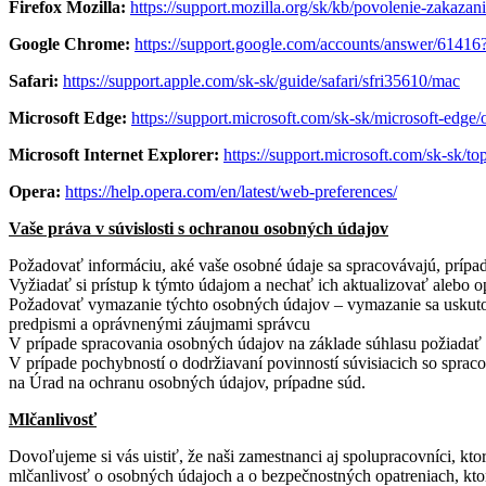
Firefox Mozilla:
https://support.mozilla.org/sk/kb/povolenie-zakazan
Google Chrome:
https://support.google.com/accounts/answer/61
Safari:
https://support.apple.com/sk-sk/guide/safari/sfri35610/mac
Microsoft Edge:
https://support.microsoft.com/sk-sk/microsoft
Microsoft Internet Explorer:
https://support.microsoft.com/sk-
Opera:
https://help.opera.com/en/latest/web-preferences/
Vaše práva v súvislosti s ochranou osobných údajov
Požadovať informáciu, aké vaše osobné údaje sa spracovávajú, prípad
Vyžiadať si prístup k týmto údajom a nechať ich aktualizovať alebo 
Požadovať vymazanie týchto osobných údajov – vymazanie sa uskutočn
predpismi a oprávnenými záujmami správcu
V prípade spracovania osobných údajov na základe súhlasu požiadať 
V prípade pochybností o dodržiavaní povinností súvisiacich so sprac
na Úrad na ochranu osobných údajov, prípadne súd.
Mlčanlivosť
Dovoľujeme si vás uistiť, že naši zamestnanci aj spolupracovníci, kt
mlčanlivosť o osobných údajoch a o bezpečnostných opatreniach, kto