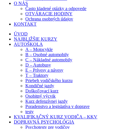
O NÁS
Často kladené otázky a odpovede
OTVÁRACIE HODINY
Ochrana osobných údajov
KONTAKT
ÚVOD
NAJBLIŽŠIE KURZY
AUTOŠKOLA
A – Motocykle
B – Osobné automobily
C – Nákladné automobily
D – Autobusy
E – Prívesy a návesy
T – Traktory
Priebeh vodičského kurzu
Kondičné jazdy
Doškoľovací kurz
Osobitný výcvik
Kurz defenzívnej jazdy
Poradenstvo a legislatíva v doprave
testy
KVALIFIKAČNÝ KURZ VODIČA – KKV
DOPRAVNÁ PSYCHOLÓGIA
Psychotesty pre vodičov