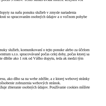
opyty na našu ponuku služieb v zmysle nariadenia
losti so spracovaním osobných údajov a o voľnom pohybe
ponuky služieb, komunikovaní o tejto ponuke alebo za účelom
trum s.r.o. spracovávané počas celej doby, počas ktorej sa
ie dlhšie ako 1 rok od Vášho dopytu, teda ak medzi tým
u, ako dlho sa na webe zdržíte, a z ktorej webovej stránky
spôsobenie zobrazenia webových stránok.
ňuje zbieranie osobných údajov. Používanie cookies môžete