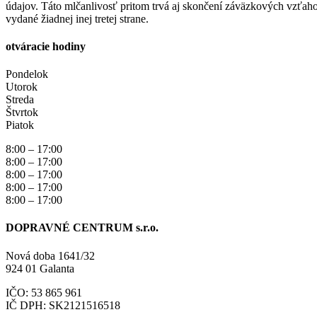
údajov. Táto mlčanlivosť pritom trvá aj skončení záväzkových vzťah
vydané žiadnej inej tretej strane.
otváracie hodiny
Pondelok
Utorok
Streda
Štvrtok
Piatok
8:00 – 17:00
8:00 – 17:00
8:00 – 17:00
8:00 – 17:00
8:00 – 17:00
DOPRAVNÉ CENTRUM s.r.o.
Nová doba 1641/32
924 01 Galanta
IČO: 53 865 961
IČ DPH: SK2121516518