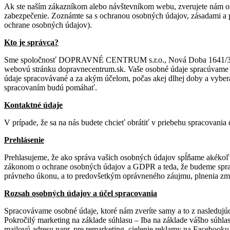
Ak ste naším zákazníkom alebo návštevníkom webu, zverujete nám o
zabezpečenie. Zoznámte sa s ochranou osobných údajov, zásadami a p
ochrane osobných údajov).
Kto je správca?
Sme spoločnosť DOPRAVNÉ CENTRUM s.r.o., Nová Doba 1641/32, 9
webovú stránku dopravnecentrum.sk. Vaše osobné údaje spracúvame 
údaje spracovávané a za akým účelom, počas akej dlhej doby a vyber
spracovaním budú pomáhať.
Kontaktné údaje
V prípade, že sa na nás budete chcieť obrátiť v priebehu spracovani
Prehlásenie
Prehlasujeme, že ako správa vašich osobných údajov spĺňame akékoľ
zákonom o ochrane osobných údajov a GDPR a teda, že budeme sprac
právneho úkonu, a to predovšetkým oprávneného záujmu, plnenia zml
Rozsah osobných údajov a účel spracovania
Spracovávame osobné údaje, ktoré nám zveríte samy a to z nasledujú
Pokročilý marketing na základe súhlasu – Iba na základe vášho súhla
mailovú adresu napr. pre remarketing, cielenie reklamy na Facebook