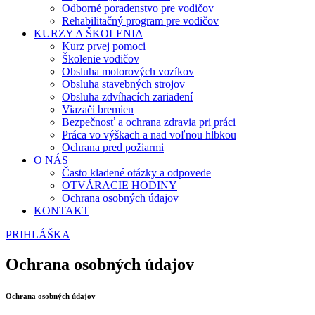
Odborné poradenstvo pre vodičov
Rehabilitačný program pre vodičov
KURZY A ŠKOLENIA
Kurz prvej pomoci
Školenie vodičov
Obsluha motorových vozíkov
Obsluha stavebných strojov
Obsluha zdvíhacích zariadení
Viazači bremien
Bezpečnosť a ochrana zdravia pri práci
Práca vo výškach a nad voľnou hĺbkou
Ochrana pred požiarmi
O NÁS
Často kladené otázky a odpovede
OTVÁRACIE HODINY
Ochrana osobných údajov
KONTAKT
PRIHLÁŠKA
Ochrana osobných údajov
Ochrana osobných údajov