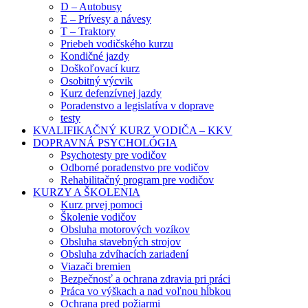
D – Autobusy
E – Prívesy a návesy
T – Traktory
Priebeh vodičského kurzu
Kondičné jazdy
Doškoľovací kurz
Osobitný výcvik
Kurz defenzívnej jazdy
Poradenstvo a legislatíva v doprave
testy
KVALIFIKAČNÝ KURZ VODIČA – KKV
DOPRAVNÁ PSYCHOLÓGIA
Psychotesty pre vodičov
Odborné poradenstvo pre vodičov
Rehabilitačný program pre vodičov
KURZY A ŠKOLENIA
Kurz prvej pomoci
Školenie vodičov
Obsluha motorových vozíkov
Obsluha stavebných strojov
Obsluha zdvíhacích zariadení
Viazači bremien
Bezpečnosť a ochrana zdravia pri práci
Práca vo výškach a nad voľnou hĺbkou
Ochrana pred požiarmi