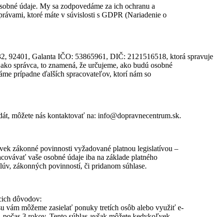
sobné údaje. My sa zodpovedáme za ich ochranu a
rávami, ktoré máte v súvislosti s GDPR (Nariadenie o
2401, Galanta IČO: 53865961, DIČ: 2121516518, ktorá spravuje
ako správca, to znamená, že určujeme, ako budú osobné
áme prípadne ďalších spracovateľov, ktorí nám so
a dát, môžete nás kontaktovať na: info@dopravnecentrum.sk.
vek zákonné povinnosti vyžadované platnou legislatívou –
ovávať vaše osobné údaje iba na základe platného
úv, zákonných povinností, či pridanom súhlase.
cich dôvodov:
su vám môžeme zasielať ponuky tretích osôb alebo využiť e-
u, počas 3 rokov. Tento súhlas avšak môžete kedykoľvek