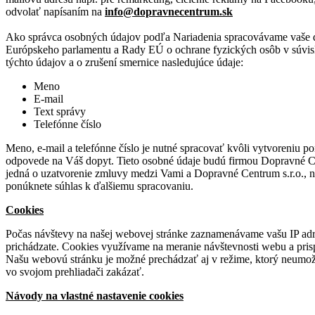
odvolať napísaním na
info@dopravnecentrum.sk
Ako správca osobných údajov podľa Nariadenia spracovávame vaše d
Európskeho parlamentu a Rady EÚ o ochrane fyzických osôb v súvis
týchto údajov a o zrušení smernice nasledujúce údaje:
Meno
E-mail
Text správy
Telefónne číslo
Meno, e-mail a telefónne číslo je nutné spracovať kvôli vytvoreniu 
odpovede na Váš dopyt. Tieto osobné údaje budú firmou Dopravné Cen
jedná o uzatvorenie zmluvy medzi Vami a Dopravné Centrum s.r.o., n
ponúknete súhlas k ďalšiemu spracovaniu.
Cookies
Počas návštevy na našej webovej stránke zaznamenávame vašu IP adres
prichádzate. Cookies využívame na meranie návštevnosti webu a pri
Našu webovú stránku je možné prechádzať aj v režime, ktorý neumož
vo svojom prehliadači zakázať.
Návody na vlastné nastavenie cookies