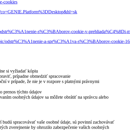
ie-cookies
416?co=GENIE.Platform%3DDesktop&hl=sk
-edge/odstr%C3%A1nenie-s%C3%BAborov-cookie-v-prehliada%C4%8Di-m
sk/topic/odstr%C3%A1nenie-a-spr%C3%A1va-s%C3%BAborov-cookie-1
ne si vyžiadať kópiu
opraviť, prípadne obmedziť spracovanie
í v prípade, že nie je v rozpore s platnými právnymi
o prenos týchto údajov
ovaním osobných údajov sa môžete obrátiť na správcu alebo
orí budú spracovávať vaše osobné údaje, sú povinní zachovávať
rých zverejnenie by ohrozilo zabezpečenie vašich osobných