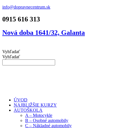
info@dopravnecentrum.sk
0915 616 313
Nová doba 1641/32, Galanta
Vyhľadať
Vyhľadať
ÚVOD
NAJBLIŽŠIE KURZY
AUTOŠKOLA
A – Motocykle
B – Osobné automobily
C – Nákladné automobily