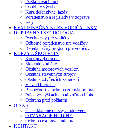
Doškoľovací kurz
Osobitný výcvik
Kurz defenzívnej jazdy
Poradenstvo a legislatíva v doprave
testy
KVALIFIKAČNÝ KURZ VODIČA – KKV
DOPRAVNÁ PSYCHOLÓGIA
Psychotesty pre vodičov
Odborné poradenstvo pre vodičov
Rehabilitačný program pre vodičov
KURZY A ŠKOLENIA
Kurz prvej pomoci
Školenie vodičov
Obsluha motorových vozíkov
Obsluha stavebných strojov
Obsluha zdvíhacích zariadení
Viazači bremien
Bezpečnosť a ochrana zdravia pri práci
Práca vo výškach a nad voľnou hĺbkou
Ochrana pred požiarmi
O NÁS
Často kladené otázky a odpovede
OTVÁRACIE HODINY
Ochrana osobných údajov
KONTAKT