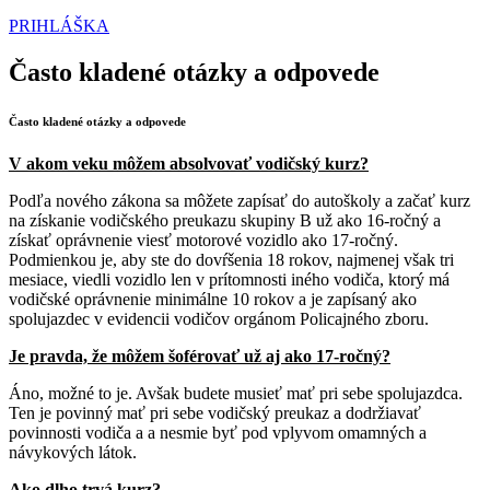
PRIHLÁŠKA
Často kladené otázky a odpovede
Často kladené otázky a odpovede
V akom veku môžem absolvovať vodičský kurz?
Podľa nového zákona sa môžete zapísať do autoškoly a začať kurz
na získanie vodičského preukazu skupiny B už ako 16-ročný a
získať oprávnenie viesť motorové vozidlo ako 17-ročný.
Podmienkou je, aby ste do dovŕšenia 18 rokov, najmenej však tri
mesiace, viedli vozidlo len v prítomnosti iného vodiča, ktorý má
vodičské oprávnenie minimálne 10 rokov a je zapísaný ako
spolujazdec v evidencii vodičov orgánom Policajného zboru.
Je pravda, že môžem šoférovať už aj ako 17-ročný?
Áno, možné to je. Avšak budete musieť mať pri sebe spolujazdca.
Ten je povinný mať pri sebe vodičský preukaz a dodržiavať
povinnosti vodiča a a nesmie byť pod vplyvom omamných a
návykových látok.
Ako dlho trvá kurz?