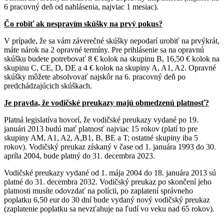
6 pracovný deň od nahlásenia, najviac 1 mesiac).
Čo robiť ak nespravím skúšky na prvý pokus?
V prípade, že sa vám záverečné skúšky nepodarí urobiť na prvýkrát,
máte nárok na 2 opravné termíny. Pre prihlásenie sa na opravnú
skúšku budete potrebovať 8 € kolok na skupinu B, 16,50 € kolok na
skupinu C, CE, D, DE a 4 € kolok na skupiny A, A1, A2. Opravné
skúšky môžete absolvovať najskôr na 6. pracovný deň po
predchádzajúcich skúškach.
Je pravda, že vodičské preukazy majú obmedzenú platnosť?
Platná legislatíva hovorí, že vodičské preukazy vydané po 19.
januári 2013 budú mať platnosť najviac 15 rokov (platí to pre
skupiny AM, A1, A2, A,B1, B, BE a T; ostatné skupiny iba 5
rokov). Vodičský preukaz získaný v čase od 1. januára 1993 do 30.
apríla 2004, bude platný do 31. decembra 2023.
Vodičské preukazy vydané od 1. mája 2004 do 18. januára 2013 sú
platné do 31. decembra 2032. Vodičský preukaz po skončení jeho
platnosti musíte odovzdať na polícii, po zaplatení správneho
poplatku 6,50 eur do 30 dní bude vydaný nový vodičský preukaz
(zaplatenie poplatku sa nevzťahuje na ľudí vo veku nad 65 rokov).