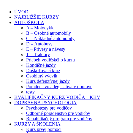
ÚVOD
NAJBLIŽŠIE KURZY
AUTOŠKOLA
A – Motocykle
B – Osobné automobily
C – Nákladné automobily
D – Autobusy
E – Prívesy a návesy
T – Traktory
Priebeh vodičského kurzu
Kondičné jazdy
Doškoľovací kurz
Osobitný výcvik
Kurz defenzívnej jazdy
Poradenstvo a legislatíva v doprave
testy
KVALIFIKAČNÝ KURZ VODIČA – KKV
DOPRAVNÁ PSYCHOLÓGIA
Psychotesty pre vodičov
Odborné poradenstvo pre vodičov
Rehabilitačný program pre vodičov
KURZY A ŠKOLENIA
Kurz prvej pomoci