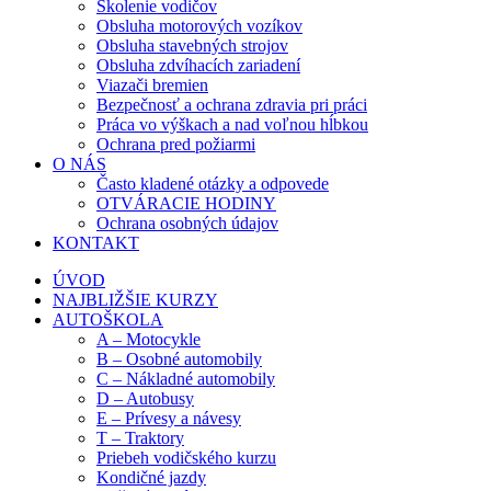
Školenie vodičov
Obsluha motorových vozíkov
Obsluha stavebných strojov
Obsluha zdvíhacích zariadení
Viazači bremien
Bezpečnosť a ochrana zdravia pri práci
Práca vo výškach a nad voľnou hĺbkou
Ochrana pred požiarmi
O NÁS
Často kladené otázky a odpovede
OTVÁRACIE HODINY
Ochrana osobných údajov
KONTAKT
ÚVOD
NAJBLIŽŠIE KURZY
AUTOŠKOLA
A – Motocykle
B – Osobné automobily
C – Nákladné automobily
D – Autobusy
E – Prívesy a návesy
T – Traktory
Priebeh vodičského kurzu
Kondičné jazdy