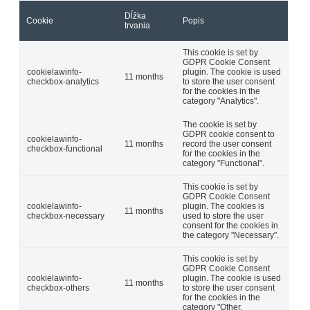
Dĺžka
Cookie
Popis
trvania
This cookie is set by
GDPR Cookie Consent
cookielawinfo-
plugin. The cookie is used
11 months
checkbox-analytics
to store the user consent
for the cookies in the
category "Analytics".
The cookie is set by
GDPR cookie consent to
cookielawinfo-
11 months
record the user consent
checkbox-functional
for the cookies in the
category "Functional".
This cookie is set by
GDPR Cookie Consent
cookielawinfo-
plugin. The cookies is
11 months
checkbox-necessary
used to store the user
consent for the cookies in
the category "Necessary".
This cookie is set by
GDPR Cookie Consent
cookielawinfo-
plugin. The cookie is used
11 months
checkbox-others
to store the user consent
for the cookies in the
category "Other.