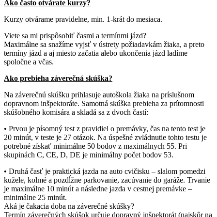
Ako často otvárate kurzy?
Kurzy otvárame pravidelne, min. 1-krát do mesiaca.
Viete sa mi prispôsobiť časmi a termínmi jázd?
Maximálne sa snažíme vyjsť v ústrety požiadavkám žiaka, a preto
termíny jázd a aj miesto začatia alebo ukončenia jázd ladíme
spoločne a včas.
Ako prebieha záverečná skúška?
Na záverečnú skúšku prihlasuje autoškola žiaka na príslušnom
dopravnom inšpektoráte. Samotná skúška prebieha za prítomnosti
skúšobného komisára a skladá sa z dvoch častí:
• Prvou je písomný test z pravidiel o premávky, čas na tento test je
20 minút, v teste je 27 otázok. Na úspešné zvládnutie tohto testu je
potrebné získať minimálne 50 bodov z maximálnych 55. Pri
skupinách C, CE, D, DE je minimálny počet bodov 53.
• Druhá časť je praktická jazda na auto cvičisku – slalom pomedzi
kužele, kolmé a pozdĺžne parkovanie, zacúvanie do garáže. Trvanie
je maximálne 10 minút a následne jazda v cestnej premávke –
minimálne 25 minút.
Aká je čakacia doba na záverečné skúšky?
Termín záverečných skúšok určuje dopravný inšpektorát (najskôr na