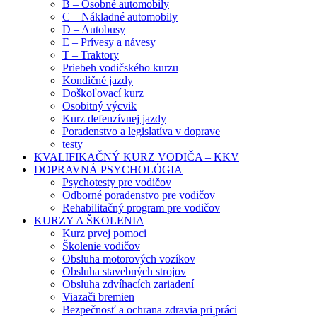
B – Osobné automobily
C – Nákladné automobily
D – Autobusy
E – Prívesy a návesy
T – Traktory
Priebeh vodičského kurzu
Kondičné jazdy
Doškoľovací kurz
Osobitný výcvik
Kurz defenzívnej jazdy
Poradenstvo a legislatíva v doprave
testy
KVALIFIKAČNÝ KURZ VODIČA – KKV
DOPRAVNÁ PSYCHOLÓGIA
Psychotesty pre vodičov
Odborné poradenstvo pre vodičov
Rehabilitačný program pre vodičov
KURZY A ŠKOLENIA
Kurz prvej pomoci
Školenie vodičov
Obsluha motorových vozíkov
Obsluha stavebných strojov
Obsluha zdvíhacích zariadení
Viazači bremien
Bezpečnosť a ochrana zdravia pri práci