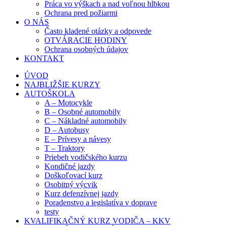
Práca vo výškach a nad voľnou hĺbkou
Ochrana pred požiarmi
O NÁS
Často kladené otázky a odpovede
OTVÁRACIE HODINY
Ochrana osobných údajov
KONTAKT
ÚVOD
NAJBLIŽŠIE KURZY
AUTOŠKOLA
A – Motocykle
B – Osobné automobily
C – Nákladné automobily
D – Autobusy
E – Prívesy a návesy
T – Traktory
Priebeh vodičského kurzu
Kondičné jazdy
Doškoľovací kurz
Osobitný výcvik
Kurz defenzívnej jazdy
Poradenstvo a legislatíva v doprave
testy
KVALIFIKAČNÝ KURZ VODIČA – KKV