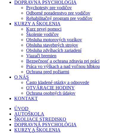
DOPRAVNÁ PSYCHOLÓGIA
Psychotesty pre vodičov
Odborné poradenstvo pre vodičov
Rehabilitačný program pre vodičov
KURZY A ŠKOLENIA
Kurz prvej pomoci
Školenie vodičov
Obsluha motorových vozíkov
Obsluha stavebných strojov
Obsluha zdvíhacích zariadení
Viazači bremien
Bezpečnosť a ochrana zdravia pri práci
Práca vo výškach a nad voľnou hĺbkou
Ochrana pred požiarmi
O NÁS
Často kladené otázky a odpovede
OTVÁRACIE HODINY
Ochrana osobných údajov
KONTAKT
ÚVOD
AUTOŠKOLA
ŠKOLIACE STREDISKO
DOPRAVNÁ PSYCHOLÓGIA
KURZY A ŠKOLENIA