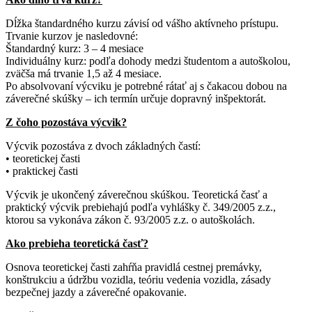
Dĺžka štandardného kurzu závisí od vášho aktívneho prístupu.
Trvanie kurzov je nasledovné:
Štandardný kurz: 3 – 4 mesiace
Individuálny kurz: podľa dohody medzi študentom a autoškolou,
zväčša má trvanie 1,5 až 4 mesiace.
Po absolvovaní výcviku je potrebné rátať aj s čakacou dobou na
záverečné skúšky – ich termín určuje dopravný inšpektorát.
Z čoho pozostáva výcvik?
Výcvik pozostáva z dvoch základných častí:
• teoretickej časti
• praktickej časti
Výcvik je ukončený záverečnou skúškou. Teoretická časť a
praktický výcvik prebiehajú podľa vyhlášky č. 349/2005 z.z.,
ktorou sa vykonáva zákon č. 93/2005 z.z. o autoškolách.
Ako prebieha teoretická časť?
Osnova teoretickej časti zahŕňa pravidlá cestnej premávky,
konštrukciu a údržbu vozidla, teóriu vedenia vozidla, zásady
bezpečnej jazdy a záverečné opakovanie.