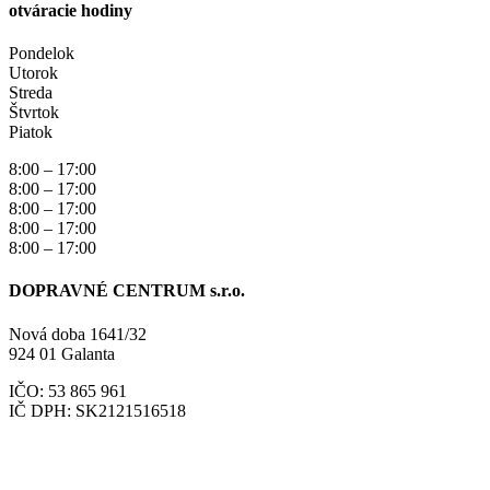
otváracie hodiny
Pondelok
Utorok
Streda
Štvrtok
Piatok
8:00 – 17:00
8:00 – 17:00
8:00 – 17:00
8:00 – 17:00
8:00 – 17:00
DOPRAVNÉ CENTRUM s.r.o.
Nová doba 1641/32
924 01 Galanta
IČO: 53 865 961
IČ DPH: SK2121516518